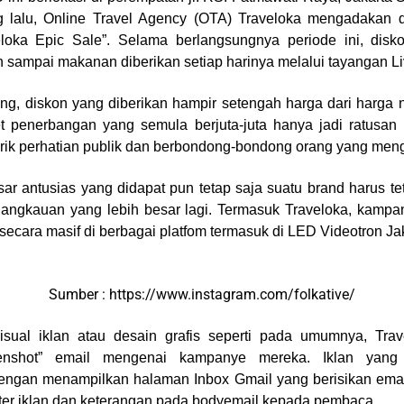
 lalu, Online Travel Agency (OTA) Traveloka mengadakan d
loka Epic Sale”. Selama berlangsungnya periode ini, disk
an sampai makanan diberikan setiap harinya melalui tayangan L
ng, diskon yang diberikan hampir setengah harga dari harga 
et penerbangan yang semula berjuta-juta hanya jadi ratusan
arik perhatian publik dan berbondong-bondong orang yang meng
r antusias yang didapat pun tetap saja suatu brand harus t
angkauan yang lebih besar lagi. Termasuk Traveloka, kampa
 secara masif di berbagai platfom termasuk di LED Videotron Ja
Sumber : https://www.instagram.com/folkative/
isual iklan atau desain grafis seperti pada umumnya, Trav
enshot” email mengenai kampanye mereka. Iklan yang 
dengan menampilkan halaman Inbox Gmail yang berisikan email
ter iklan dan keterangan pada bodyemail kepada pembaca.