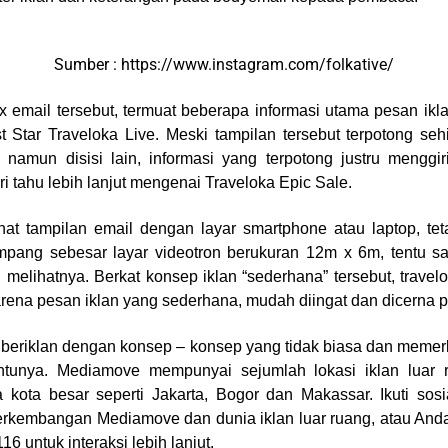
Sumber : https://www.instagram.com/folkative/
 email tersebut, termuat beberapa informasi utama pesan ikl
 Star Traveloka Live. Meski tampilan tersebut terpotong sehi
 namun disisi lain, informasi yang terpotong justru mengg
i tahu lebih lanjut mengenai Traveloka Epic Sale.
at tampilan email dengan layar smartphone atau laptop, teta
ampang sebesar layar videotron berukuran 12m x 6m, tentu sa
 melihatnya. Berkat konsep iklan “sederhana” tersebut, trave
karena pesan iklan yang sederhana, mudah diingat dan dicerna
k beriklan dengan konsep – konsep yang tidak biasa dan memerlu
tunya. Mediamove mempunyai sejumlah lokasi iklan luar 
a kota besar seperti Jakarta, Bogor dan Makassar. Ikuti sos
erkembangan Mediamove dan dunia iklan luar ruang, atau An
6 untuk interaksi lebih lanjut.