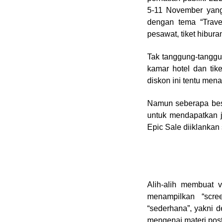
5-11 November yang
dengan tema “Trave
pesawat, tiket hibur
Tak tanggung-tanggu
kamar hotel dan tik
diskon ini tentu men
Namun seberapa besa
untuk mendapatkan j
Epic Sale diiklankan
Alih-alih membuat v
menampilkan “scre
“sederhana”, yakni 
mengenai materi pos