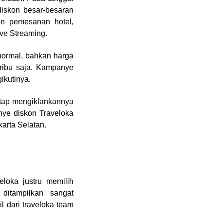
iskon besar-besaran
on pemesanan hotel,
ive Streaming.
normal, bahkan harga
 ribu saja. Kampanye
ikutinya.
etap mengiklankannya
nye diskon Traveloka
karta Selatan.
eloka justru memilih
ditampilkan sangat
 dari traveloka team