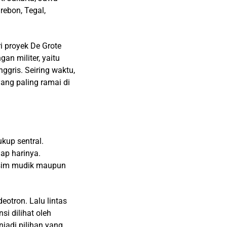
rebon, Tegal,
i proyek De Grote
n militer, yaitu
gris. Seiring waktu,
yang paling ramai di
kup sentral.
iap harinya.
usim mudik maupun
otron. Lalu lintas
si dilihat oleh
njadi pilihan yang