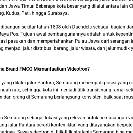
an Jawa Timur. Beberapa kota besar yang dilalui antara lain Ci
, Kudus, Pati, hingga Surabaya.
li dibangun sekitar tahun 1808 oleh Daendels sebagai bagian dar
aya Pos. Tujuan awal pembangunannya adalah untuk kepentinga
asi pasukan dan mempertahankan Pulau Jawa dari serangan Ing
menjadi jalur distribusi barang, jalur wisata, dan jalur mudik 
na Brand FMCG Memanfaatkan Videotron?
 yang dilalui jalur Pantura, Semarang menempati posisi yang cu
ngah rute, sehingga kota ini menjadi titik transit yang ramai set
n dan orang di Semarang berlangsung konsisten, baik saat m
an Semarang sebagai lokasi yang relevan untuk pemasangan vide
ng jalur Pantura berarti konten iklan yang ditayangkan berpoten
arinya. Sewa videotron di titik-titik strategis Semarang bisa me