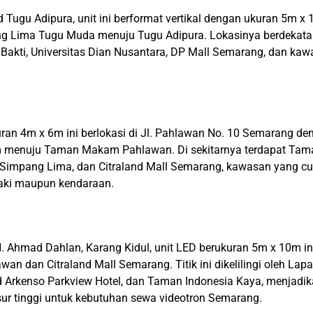
rd Tugu Adipura, unit ini berformat vertikal dengan ukuran 5m x
ng Lima Tugu Muda menuju Tugu Adipura. Lokasinya berdeka
Bakti, Universitas Dian Nusantara, DP Mall Semarang, dan ka
ran 4m x 6m ini berlokasi di Jl. Pahlawan No. 10 Semarang d
am menuju Taman Makam Pahlawan. Di sekitarnya terdapat Tam
Simpang Lima, dan Citraland Mall Semarang, kawasan yang cu
kaki maupun kendaraan.
i H. Ahmad Dahlan, Karang Kidul, unit LED berukuran 5m x 10m 
 dan Citraland Mall Semarang. Titik ini dikelilingi oleh Lap
 Arkenso Parkview Hotel, dan Taman Indonesia Kaya, menjadik
ur tinggi untuk kebutuhan sewa videotron Semarang.