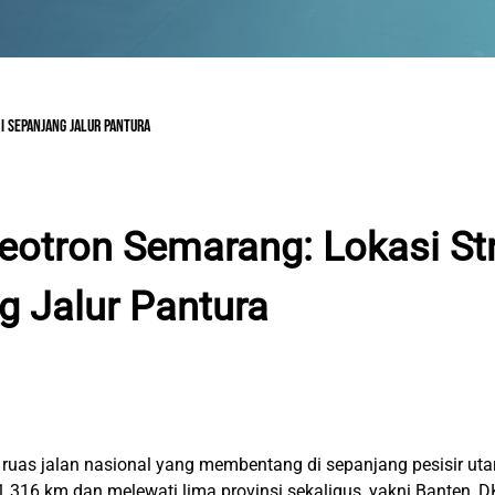
I SEPANJANG JALUR PANTURA
eotron Semarang: Lokasi Str
g Jalur Pantura
 ruas jalan nasional yang membentang di sepanjang pesisir uta
 1.316 km dan melewati lima provinsi sekaligus, yakni Banten, D