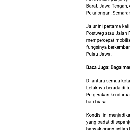
Barat, Jawa Tengah, d
Pekalongan, Semarang
Jalur ini pertama ka
Postweg atau Jalan R
mempercepat mobilis
fungsinya berkembang 
Pulau Jawa.
Baca Juga:
Bagaima
Di antara semua kota
Letaknya berada di te
Pergerakan kendaraa
hari biasa.
Kondisi ini menjadik
yang padat di sepanja
banyak orang setiap h