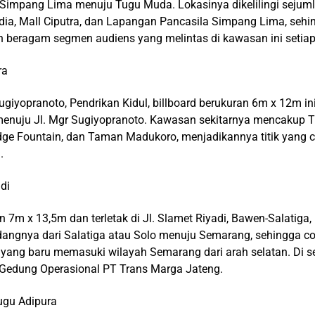
impang Lima menuju Tugu Muda. Lokasinya dikelilingi sejumlah
dia, Mall Ciputra, dan Lapangan Pancasila Simpang Lima, sehi
leh beragam segmen audiens yang melintas di kawasan ini setiap
ra
 Sugiyopranoto, Pendrikan Kidul, billboard berukuran 6m x 12m i
 menuju Jl. Mgr Sugiyopranoto. Kawasan sekitarnya mencakup T
dge Fountain, dan Taman Madukoro, menjadikannya titik yang cu
.
di
an 7m x 13,5m dan terletak di Jl. Slamet Riyadi, Bawen-Salatiga
angnya dari Salatiga atau Solo menuju Semarang, sehingga c
ang baru memasuki wilayah Semarang dari arah selatan. Di sek
Gedung Operasional PT Trans Marga Jateng.
ugu Adipura