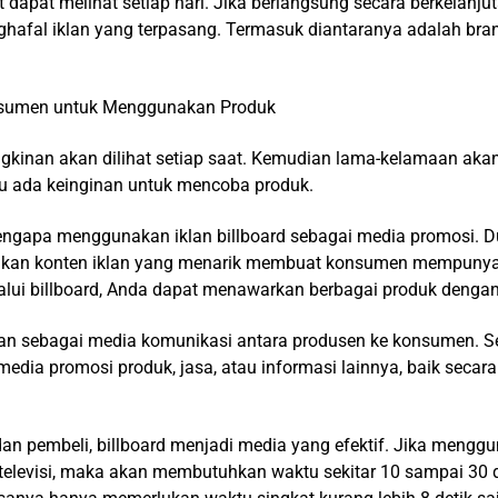
t dapat melihat setiap hari. Jika berlangsung secara berkelanju
afal iklan yang terpasang. Termasuk diantaranya adalah bra
sumen untuk Menggunakan Produk
ngkinan akan dilihat setiap saat. Kemudian lama-kelamaan akan
tu ada keinginan untuk mencoba produk.
mengapa menggunakan iklan billboard sebagai media promosi. 
sikan konten iklan yang menarik membuat konsumen mempunyai
alui billboard, Anda dapat menawarkan berbagai produk denga
eran sebagai media komunikasi antara produsen ke konsumen. S
 media promosi produk, jasa, atau informasi lainnya, baik secara
an pembeli, billboard menjadi media yang efektif. Jika menggu
 televisi, maka akan membutuhkan waktu sekitar 10 sampai 30 d