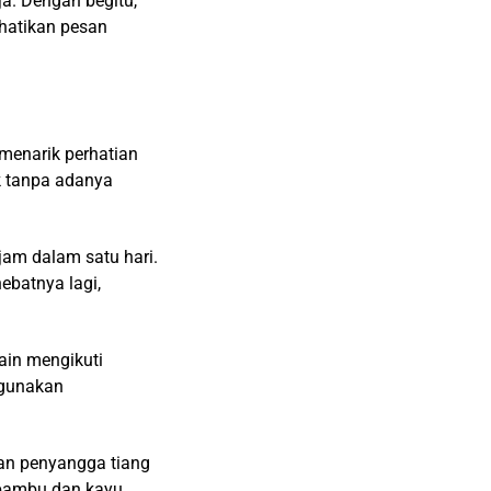
ja. Dengan begitu,
hatikan pesan
menarik perhatian
ik tanpa adanya
jam dalam satu hari.
ebatnya lagi,
ain mengikuti
ggunakan
an penyangga tiang
 bambu dan kayu