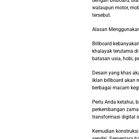
dengan billboard, bi
walaupun motor, mob
tersebut.
Alasan Menggunakan
Billboard kebanyaka
khalayak terutama di
batasan usia, hobi, p
Desain yang khas aka
Iklan billboard akan 
berbagai macam kegia
Perlu Anda ketahui, 
perkembangan zaman.
transformasi digital 
Kemudian konstruksi
sendiri. Sementara b