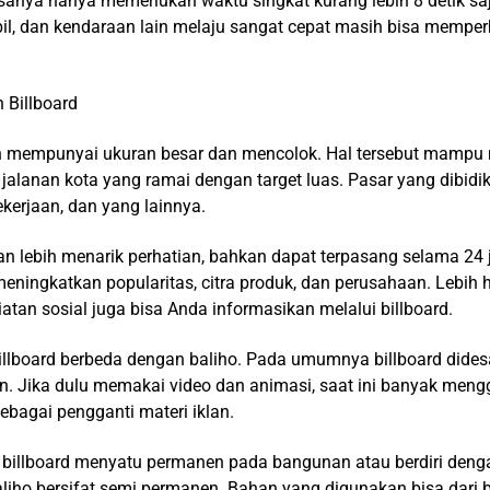
asanya hanya memerlukan waktu singkat kurang lebih 8 detik sa
il, dan kendaraan lain melaju sangat cepat masih bisa memper
 Billboard
n mempunyai ukuran besar dan mencolok. Hal tersebut mampu 
 jalanan kota yang ramai dengan target luas. Pasar yang dibid
ekerjaan, dan yang lainnya.
n lebih menarik perhatian, bahkan dapat terpasang selama 24 
meningkatkan popularitas, citra produk, dan perusahaan. Lebih h
tan sosial juga bisa Anda informasikan melalui billboard.
billboard berbeda dengan baliho. Pada umumnya billboard dides
 Jika dulu memakai video dan animasi, saat ini banyak men
sebagai pengganti materi iklan.
 billboard menyatu permanen pada bangunan atau berdiri deng
aliho bersifat semi permanen. Bahan yang digunakan bisa dari