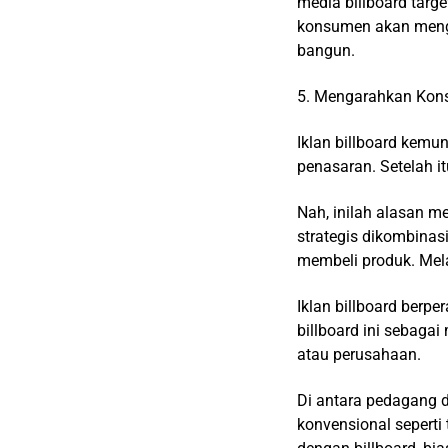
media billboard targe
konsumen akan mengh
bangun.
5. Mengarahkan Kon
Iklan billboard kemu
penasaran. Setelah i
Nah, inilah alasan 
strategis dikombina
membeli produk. Mel
Iklan billboard berp
billboard ini sebagai
atau perusahaan.
Di antara pedagang d
konvensional seperti