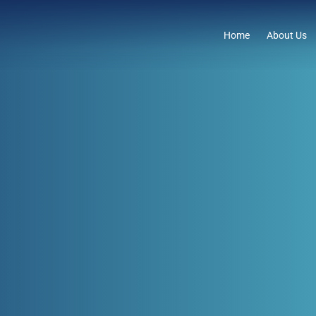
Home
About Us