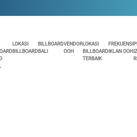
LOKASI
BILLBOARD
VENDOR
LOKASI
FREKUENSI
P
BOARD
BILLBOARD
BALI
OOH
BILLBOARD
IKLAN OOH
I
D
TERBAIK
R
L