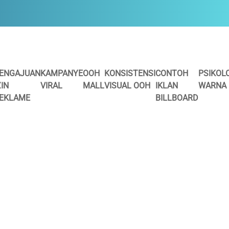
ENGAJUAN
KAMPANYE
OOH
KONSISTENSI
CONTOH
PSIKOL
ZIN
VIRAL
MALL
VISUAL OOH
IKLAN
WARNA
EKLAME
BILLBOARD