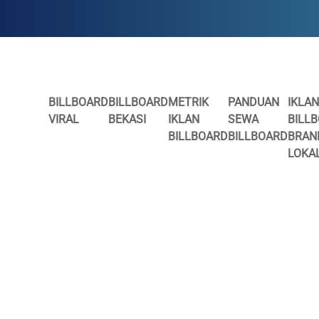
BILLBOARD
BILLBOARD
METRIK
PANDUAN
IKLAN
VIRAL
BEKASI
IKLAN
SEWA
BILL
BILLBOARD
BILLBOARD
BRAN
LOKA